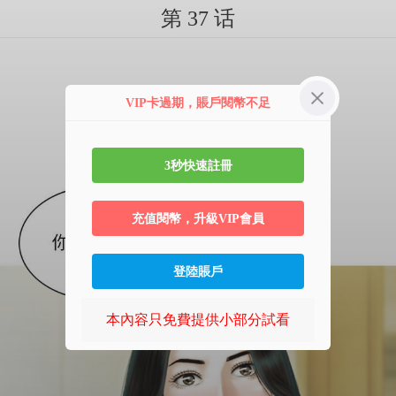
第 37 话
VIP卡過期，賬戶閱幣不足
3秒快速註冊
充值閱幣，升級VIP會員
登陸賬戶
本內容只免費提供小部分試看