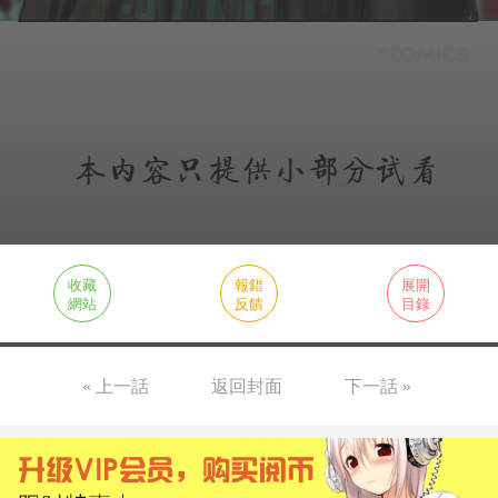
收藏
報錯
展開
網站
反饋
目錄
« 上一話
返回封面
下一話 »